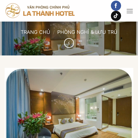
Chuyển
đến
nội
dung
TRANG CHỦ
/
PHÒNG NGHỈ & LƯU TRÚ