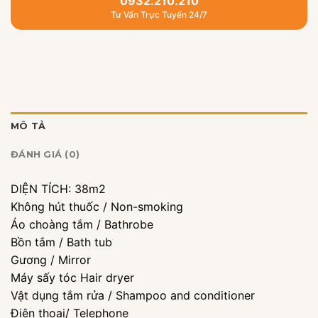
0932.210.210
Tư Vấn Trực Tuyến 24/7
MÔ TẢ
ĐÁNH GIÁ (0)
DIỆN TÍCH: 38m2
Không hút thuốc / Non-smoking
Áo choàng tắm / Bathrobe
Bồn tắm / Bath tub
Gương / Mirror
Máy sấy tóc Hair dryer
Vật dụng tắm rửa / Shampoo and conditioner
Điện thoại/ Telephone