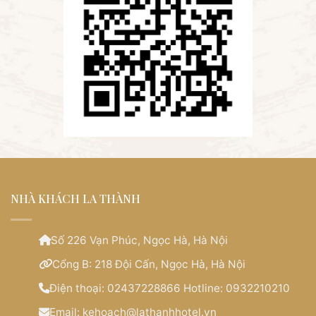
NHÀ KHÁCH LA THÀNH
Số 226 Vạn Phúc, Ngọc Hà, Hà Nội
Cổng B: 218 Đội Cấn, Ngọc Hà, Hà Nội
Điện thoại:
02437228866 Hotline: 0932210210
Email:
kehoach@lathanhhotel.vn