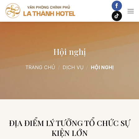
Chuyển
đến
nội
dung
Hội nghị
TRANG CHỦ
/
DỊCH VỤ
/
HỘI NGHỊ
ĐỊA ĐIỂM LÝ TƯỞNG TỔ CHỨC SỰ
KIỆN LỚN