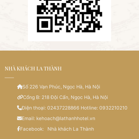
NHÀ KHÁCH LA THÀNH
Số 226 Vạn Phúc, Ngọc Hà, Hà Nội
Cổng B: 218 Đội Cấn, Ngọc Hà, Hà Nội
Điện thoại:
02437228866 Hotline: 0932210210
Email:
kehoach@lathanhhotel.vn
Facebook:
Nhà khách La Thành