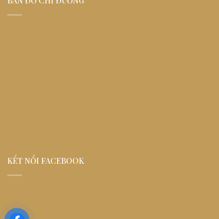
BẢN ĐỒ CHỈ ĐƯỜNG
KẾT NỐI FACEBOOK