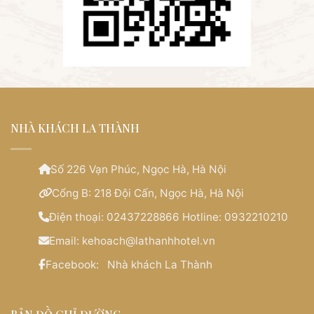
NHÀ KHÁCH LA THÀNH
Số 226 Vạn Phúc, Ngọc Hà, Hà Nội
Cổng B: 218 Đội Cấn, Ngọc Hà, Hà Nội
Điện thoại:
02437228866 Hotline: 0932210210
Email:
kehoach@lathanhhotel.vn
Facebook:
Nhà khách La Thành