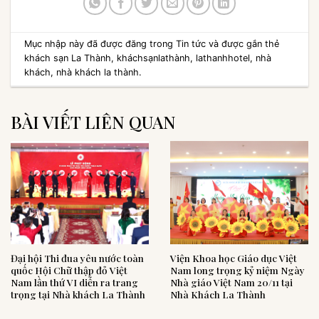
Mục nhập này đã được đăng trong
Tin tức
và được gắn thẻ
khách sạn La Thành
,
kháchsạnlathành
,
lathanhhotel
,
nhà
khách
,
nhà khách la thành
.
BÀI VIẾT LIÊN QUAN
Đại hội Thi đua yêu nước toàn
Viện Khoa học Giáo dục Việt
quốc Hội Chữ thập đỏ Việt
Nam long trọng kỷ niệm Ngày
Nam lần thứ VI diễn ra trang
Nhà giáo Việt Nam 20/11 tại
trọng tại Nhà khách La Thành
Nhà Khách La Thành