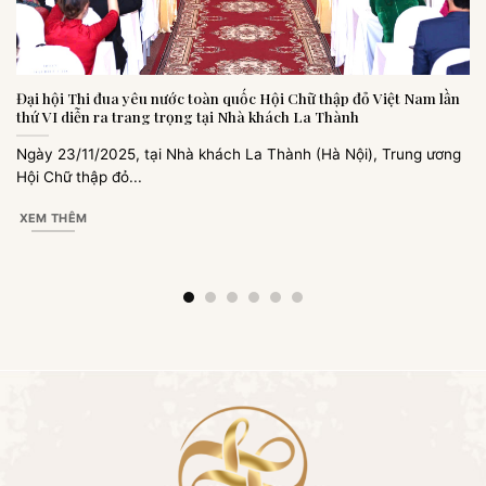
Đại hội Thi đua yêu nước toàn quốc Hội Chữ thập đỏ Việt Nam lần
thứ VI diễn ra trang trọng tại Nhà khách La Thành
Ngày 23/11/2025, tại Nhà khách La Thành (Hà Nội), Trung ương
Hội Chữ thập đỏ...
XEM THÊM