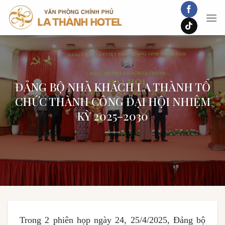
Chuyển
đến
nội
dung
ĐẢNG BỘ NHÀ KHÁCH LA THÀNH TỔ
CHỨC THÀNH CÔNG ĐẠI HỘI NHIỆM
KỲ 2025–2030
Trong 2 phiên họp ngày 24, 25/4/2025, Đảng bộ