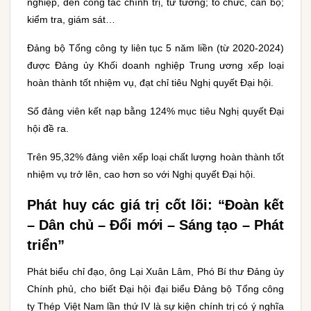
nghiệp, đến công tác chính trị, tư tưởng; tổ chức, cán bộ;
kiểm tra, giám sát…
Đảng bộ Tổng công ty liên tục 5 năm liền (từ 2020-2024)
được Đảng ủy Khối doanh nghiệp Trung ương xếp loại
hoàn thành tốt nhiệm vụ, đạt chỉ tiêu Nghị quyết Đại hội.
Số đảng viên kết nạp bằng 124% mục tiêu Nghị quyết Đại
hội đề ra.
Trên 95,32% đảng viên xếp loại chất lượng hoàn thành tốt
nhiệm vụ trở lên, cao hơn so với Nghị quyết Đại hội.
Phát huy các giá trị cốt lõi: “Đoàn kết
– Dân chủ – Đổi mới – Sáng tạo – Phát
triển”
Phát biểu chỉ đạo, ông Lại Xuân Lâm, Phó Bí thư Đảng ủy
Chính phủ, cho biết Đại hội đại biểu Đảng bộ Tổng công
ty Thép Việt Nam lần thứ IV là sự kiện chính trị có ý nghĩa