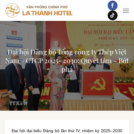
Chuyển
đến
nội
dung
Đại hội Đảng bộ Tổng công ty Thép Việt
Nam – CTCP 2025- 2030: Quyết tâm – Bứt
phá
Đại hội đại biểu Đảng bộ lần thứ IV, nhiệm kỳ 2025–2030