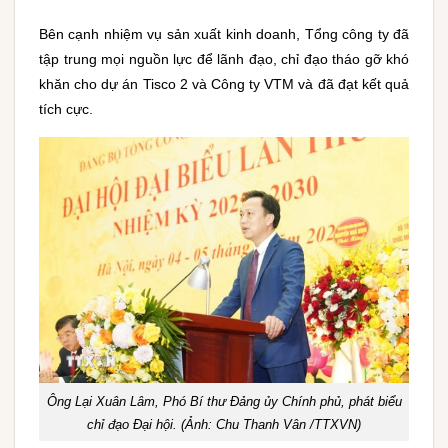
Bên cạnh nhiệm vụ sản xuất kinh doanh, Tổng công ty đã
tập trung mọi nguồn lực để lãnh đạo, chỉ đạo tháo gỡ khó
khăn cho dự án Tisco 2 và Công ty VTM và đã đạt kết quả
tích cực.
Ông Lại Xuân Lâm, Phó Bí thư Đảng ủy Chính phủ, phát biểu
chỉ đạo Đại hội. (Ảnh: Chu Thanh Vân /TTXVN)